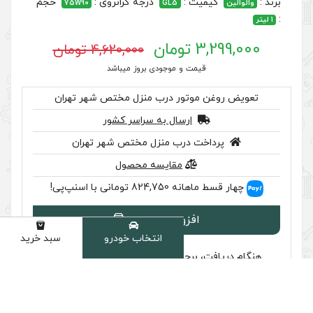
درجه گرانروی :
حجم
75W90
GL5
4,620,000 تومان
 موجودی بروز میباشد
ر درب منزل مختص شهر تهران
سال به سراسر کشور
ب منزل مختص شهر تهران
مقایسه محصول
اسنپ‌پی!
ودن به سبد
انتخاب خودرو
سبد خرید
دسته
سب تایید اصالت را بررسی کنید