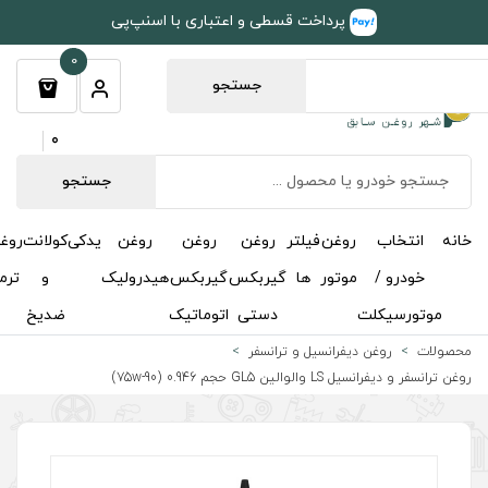
طی و اعتباری با اسنپ‌پی
0
جستجو
0
جستجو
روغن
روغن
روغن
یدکی
کولانت
روغن
مکمل
خوشبوکننده
درباره
تماس
گیربکس
گیربکس
هیدرولیک
و
ترمز
و
ما
با ما
دستی
اتوماتیک
ضدیخ
اکتان
رانسفر