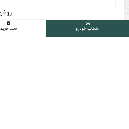
روغن موتور
(0 نظر مشتری )
انتخاب خودرو
سبد خرید
برند :
نوع :
کیفیت :
درجه گرانروی :
حجم 
آترود
معدنی
SL
20W50