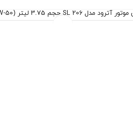
 آترود مدل 206 SL حجم 3.75 لیتر (20W-50)
:
3.75
2,749,000 تومان
3,550,000 تومان
قیمت و موجودی بروز میباشد
تعویض رایگان درب فروشگاه
تعویض روغن موتور درب منزل مختص شهر تهران
ارسال به سراسر کشور
پرداخت درب منزل مختص شهر تهران
چهار قسط ماهانه 687,250 تومانی با اسنپ‌پی!
افزودن به سبد خرید