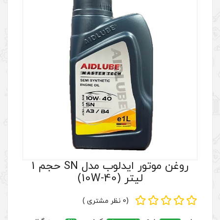
روغن موتور ایدلوب مدل SN حجم 1
10W-4)
(0 نظر مشتری )