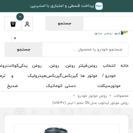
طی و اعتباری با اسنپ‌پی
0
جستجو
0
جستجو
روغن
روغن
روغن
یدکی
کولانت
روغن
مکمل
خوشبوکننده
درباره
تماس
گیربکس
گیربکس
هیدرولیک
و
ترمز
و
ما
با ما
دستی
اتوماتیک
ضدیخ
اکتان