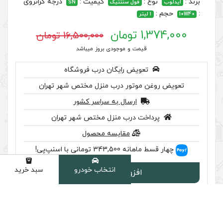
کیفیت :
درجه گرانروی
 سنتتیک
SN
16,500,000 تومان
 موجودی بروز میباشد
رایگان درب فروشگاه
ر درب منزل مختص شهر تهران
سال به سراسر کشور
ب منزل مختص شهر تهران
مقایسه محصول
سنپ‌پی!
انتخاب خودرو
سبد خرید
دسته
ودن به سبد
سب تایید اصالت را بررسی کنید