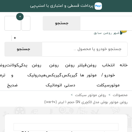
طی و اعتباری با اسنپ‌پی
0
جستجو
0
جستجو
روغن
روغن
روغن
یدکی
کولانت
روغن
مکمل
خوشبوکننده
درباره
تماس
گیربکس
گیربکس
هیدرولیک
و
ترمز
و
ما
با ما
دستی
اتوماتیک
ضدیخ
اکتان
ت