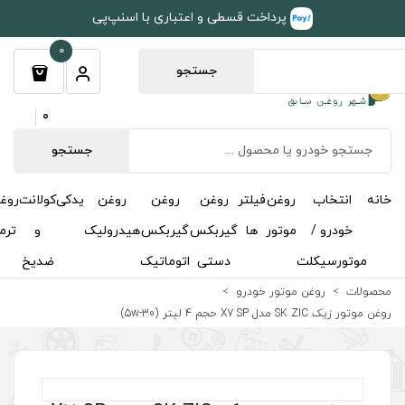
طی و اعتباری با اسنپ‌پی
0
جستجو
0
جستجو
روغن
روغن
روغن
یدکی
کولانت
روغن
مکمل
خوشبوکننده
درباره
تماس
گیربکس
گیربکس
هیدرولیک
و
ترمز
و
ما
با ما
دستی
اتوماتیک
ضدیخ
اکتان