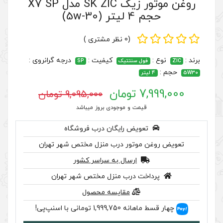
روغن موتور زیک SK ZIC مدل X7 SP
(0 نظر مشتری )