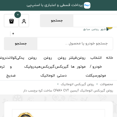
طی و اعتباری با اسنپ‌پی
0
جستجو
0
جستجو
روغن
روغن
روغن
یدکی
کولانت
روغن
مکمل
خوشبوکننده
درباره
تماس
گیربکس
گیربکس
هیدرولیک
و
ترمز
و
ما
با ما
دستی
اتوماتیک
ضدیخ
اکتان
اتیک