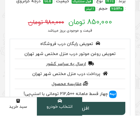
کیفیت :
درجه گرانروی
نتتیک
GL5
980,000 تومان
 موجودی بروز میباشد
رایگان درب فروشگاه
ر درب منزل مختص شهر تهران
سال به سراسر کشور
ب منزل مختص شهر تهران
مقایسه محصول
 اسنپ‌پی!
انتخاب خودرو
سبد خرید
دسته
ودن به سبد
سب تایید اصالت را بررسی کنید