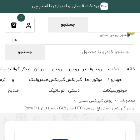
طی و اعتباری با اسنپ‌پی
0
جستجو
0
جستجو
روغن
روغن
روغن
یدکی
کولانت
روغن
مکمل
خوشبوکننده
درباره
تماس
گیربکس
گیربکس
هیدرولیک
و
ترمز
و
ما
با ما
دستی
اتوماتیک
ضدیخ
اکتان
ی