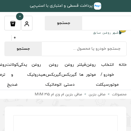
طی و اعتباری با اسنپ‌پی
0
جستجو
0
جستجو
روغن
روغن
روغن
یدکی
کولانت
روغن
مکمل
خوشبوکننده
درباره
تماس
گیربکس
گیربکس
هیدرولیک
و
ترمز
و
ما
با ما
دستی
اتوماتیک
ضدیخ
اکتان
بنزین ام وی ام MVM 315