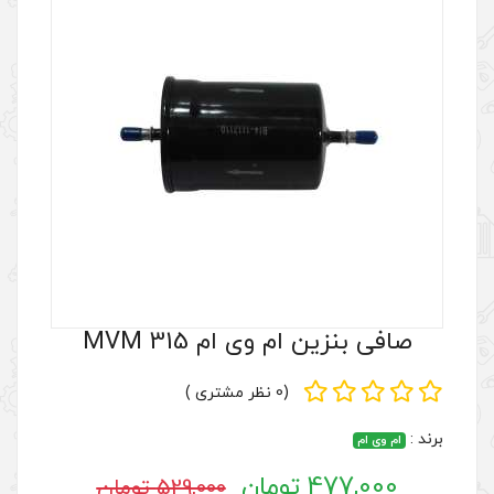
ی ام MVM 315
(0 نظر مشتری )
529,000 تومان