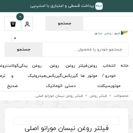
طی و اعتباری با اسنپ‌پی
0
جستجو
0
جستجو
روغن
روغن
روغن
یدکی
کولانت
روغن
مکمل
خوشبوکننده
درباره
تماس
گیربکس
گیربکس
هیدرولیک
و
ترمز
و
ما
با ما
دستی
اتوماتیک
ضدیخ
اکتان
تر روغن نیسان مورانو اصلی
نیسان مورانو اصلی