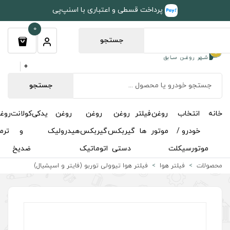
طی و اعتباری با اسنپ‌پی
0
جستجو
0
جستجو
روغن
روغن
روغن
یدکی
کولانت
روغن
مکمل
خوشبوکننده
درباره
تماس
گیربکس
گیربکس
هیدرولیک
و
ترمز
و
ما
با ما
دستی
اتوماتیک
ضدیخ
اکتان
 هوا تیوولی توربو (فایتر و اسپشیال)