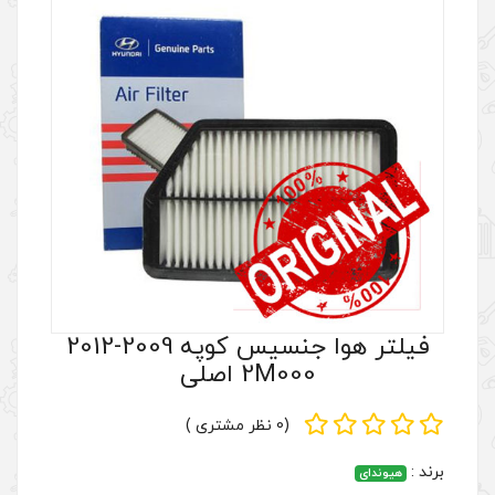
فیلتر هوا جنسیس کوپه 2009-2012
2 اصلی
(0 نظر مشتری )