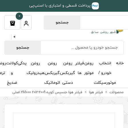
طی و اعتباری با اسنپ‌پی
0
جستجو
0
جستجو
روغن
روغن
روغن
یدکی
کولانت
روغن
مکمل
خوشبوکننده
درباره
تماس
گیربکس
گیربکس
هیدرولیک
و
ترمز
و
ما
با ما
دستی
اتوماتیک
ضدیخ
اکتان
ا جنسیس کوپه 2009-2012 2M000 اصلی