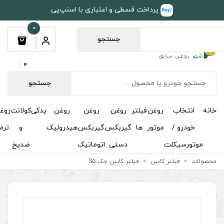
طی و اعتباری با اسنپ‌پی
0
جستجو
0
جستجو
روغن
روغن
روغن
یدکی
کولانت
روغن
مکمل
خوشبوکننده
درباره
تماس
گیربکس
گیربکس
هیدرولیک
و
ترمز
و
ما
با ما
دستی
اتوماتیک
ضدیخ
اکتان
تر کابین جک S5