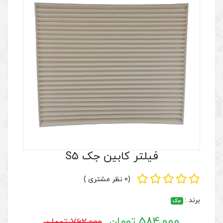
کابین جک S5
(0 نظر مشتری )
762,000 تومان