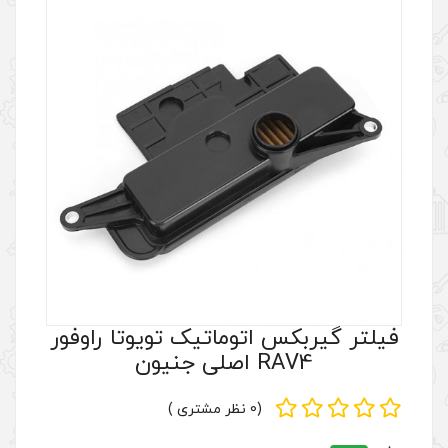
توماتیک تویوتا راوفور
ن
(0 نظر مشتری )