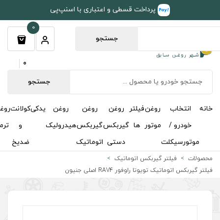
طی و اعتباری با اسنپ‌پی
0
جستجو
0
جستجو
روغن
روغن
روغن
یدکی
کولانت
روغن
مکمل
خوشبوکننده
درباره
تماس
گیربکس
گیربکس
هیدرولیک
و
ترمز
و
ما
با ما
دستی
اتوماتیک
ضدیخ
اکتان
اتیک
لی جنیون