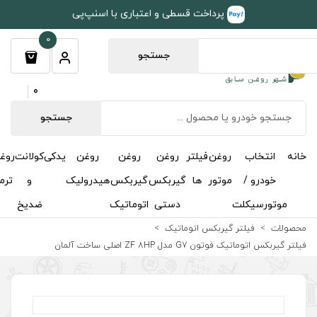
طی و اعتباری با اسنپ‌پی
0
جستجو
0
جستجو
روغن
روغن
روغن
یدکی
کولانت
روغن
مکمل
خوشبوکننده
درباره
تماس
گیربکس
گیربکس
هیدرولیک
و
ترمز
و
ما
با ما
دستی
اتوماتیک
ضدیخ
اکتان
اتیک