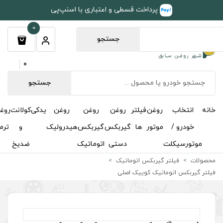
طی و اعتباری با اسنپ‌پی
0
جستجو
0
جستجو
روغن
روغن
روغن
یدکی
کولانت
روغن
مکمل
خوشبوکننده
درباره
تماس
گیربکس
گیربکس
هیدرولیک
و
ترمز
و
ما
با ما
دستی
اتوماتیک
ضدیخ
اکتان
اتیک
اصلی