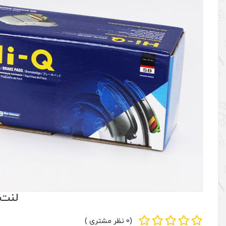
لنت ت
(0 نظر مشتری )