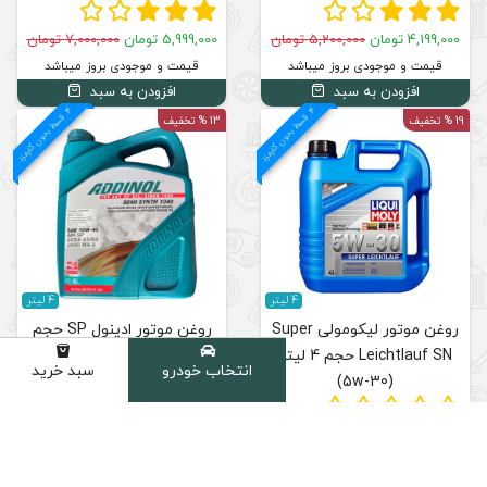
5,999,000 تومان
7,000,000 تومان
قیمت و موجودی بروز میباشد
افزودن به سبد
4
د
م
ق
س
ط
بد
و
ن
ک
ارم
ز
13 % تخفیف
4 لیتر
لی Super
روغن موتور ادینول SP حجم
 لیتر
4 لیتر (10w-40)
انتخاب خودرو
سبد خرید
دسته
7,999,000 تومان
9,240,000 تومان
قیمت و موجودی بروز میباشد