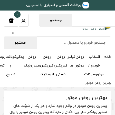
طی و اعتباری با اسنپ‌پی
0
جستجو
0
جستجو
روغن
روغن
روغن
یدکی
کولانت
روغن
مکمل
خوشبوکننده
درباره
تماس
گیربکس
گیربکس
هیدرولیک
و
ترمز
و
ما
با ما
دستی
اتوماتیک
ضدیخ
اکتان
ع وجود ندارد و هر یک از شرکت های
ن را دارد که بهترین روغن موتور را برای