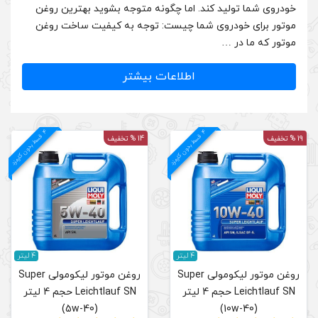
ا چگونه متوجه بشوید بهترین روغن
چیست: توجه به کیفیت ساخت روغن
لاعات بیشتر
4
د
م
ق
س
ط
بد
و
ن
ک
ارم
ز
14 % تخفیف
4 لیتر
لی Super
روغن موتور لیکومولی Super
 لیتر
Leichtlauf SN حجم 4 لیتر
(5w-40)