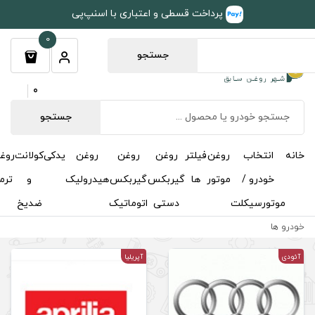
طی و اعتباری با اسنپ‌پی
0
جستجو
0
جستجو
روغن
روغن
روغن
یدکی
کولانت
روغن
مکمل
خوشبوکننده
درباره
تماس
گیربکس
گیربکس
هیدرولیک
و
ترمز
و
ما
با ما
دستی
اتوماتیک
ضدیخ
اکتان
آپریلیا