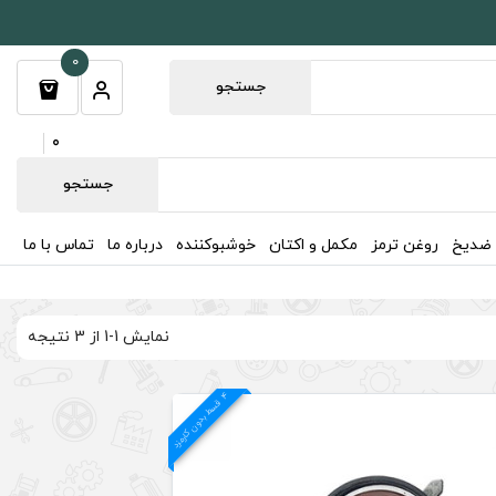
0
جستجو
0
جستجو
 ضدیخ
روغن ترمز
مکمل و اکتان
خوشبوکننده
درباره ما
تماس با ما
نمایش 1-1 از 3 نتیجه
4
د
ق
س
ط
بد
و
ن
ک
ارم
ز