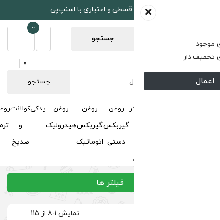
طی و اعتباری با اسنپ‌پی
0
جستجو
0
جستجو
روغن
روغن
روغن
یدکی
کولانت
روغن
مکمل
خوشبوکننده
درباره
تماس
گیربکس
گیربکس
هیدرولیک
و
ترمز
و
ما
با ما
دستی
اتوماتیک
ضدیخ
اکتان
فیلتر ها
نمایش 1-8 از 115