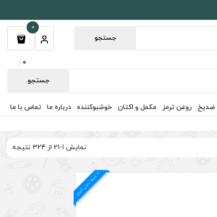
0
جستجو
0
جستجو
 ضدیخ
روغن ترمز
مکمل و اکتان
خوشبوکننده
درباره ما
تماس با ما
نمایش 1-21 از 324 نتیجه
4
د
ق
س
ط
بد
و
ن
ک
ارم
ز