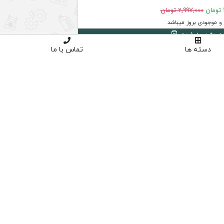
2,997,000 تومان
 موجودی بروز میباشد
دن به سبد خرید
دسته ها
تماس با ما
4
د
ق
س
ط
بد
و
ن
ک
ارم
ز