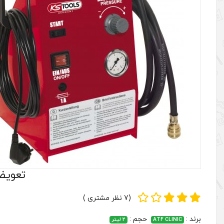
تعویض
(7 نظر مشتری )
برند :
حجم :
ATF CLINIC
2 لیتر