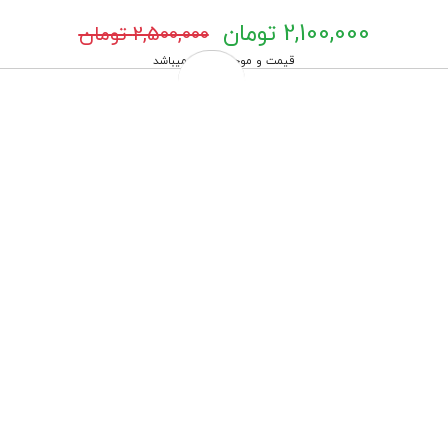
2,100,000 تومان
2,500,000 تومان
قیمت و موجودی بروز میباشد
پرداخت درب منزل مختص شهر تهران
چهار قسط ماهانه 525,000 تومانی با اسنپ‌پی!
افزودن به سبد خرید
هنگام دریافت، برچسب تایید اصالت را بررسی کنید