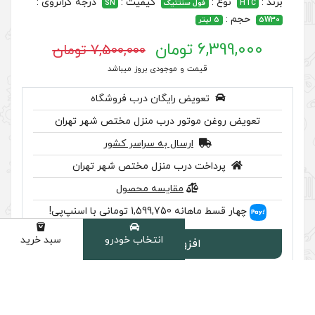
کیفیت :
درجه گرانروی :
نتتیک
SN
7,500,000 تومان
 موجودی بروز میباشد
رایگان درب فروشگاه
ر درب منزل مختص شهر تهران
سال به سراسر کشور
ب منزل مختص شهر تهران
مقایسه محصول
سنپ‌پی!
انتخاب خودرو
سبد خرید
دسته
ودن به سبد
سب تایید اصالت را بررسی کنید