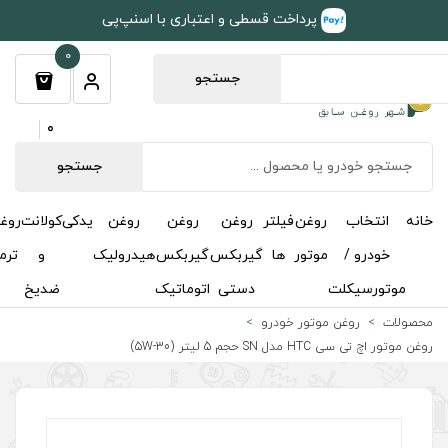
طی و اعتباری با اسنپ‌پی
0
جستجو
0
جستجو
روغن
روغن
روغن
یدکی
کولانت
روغن
مکمل
خوشبوکننده
درباره
تماس
گیربکس
گیربکس
هیدرولیک
و
ترمز
و
ما
با ما
دستی
اتوماتیک
ضدیخ
اکتان