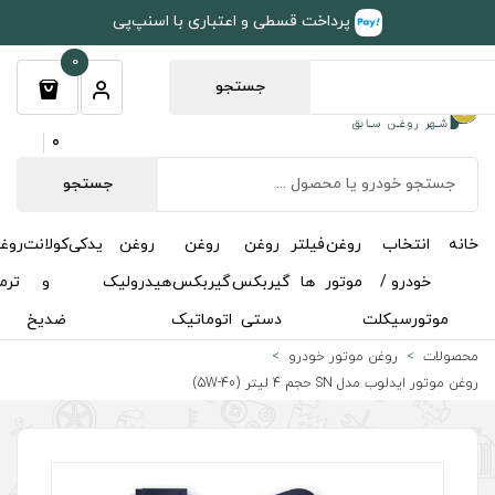
طی و اعتباری با اسنپ‌پی
0
جستجو
0
جستجو
روغن
روغن
روغن
یدکی
کولانت
روغن
مکمل
خوشبوکننده
درباره
تماس
گیربکس
گیربکس
هیدرولیک
و
ترمز
و
ما
با ما
دستی
اتوماتیک
ضدیخ
اکتان