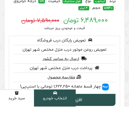
کیفیت :
درجه گرانروی
 سنتتیک
SN
7,590,000 تومان
 موجودی بروز میباشد
رایگان درب فروشگاه
ر درب منزل مختص شهر تهران
سال به سراسر کشور
ب منزل مختص شهر تهران
مقایسه محصول
سنپ‌پی!
انتخاب خودرو
سبد خرید
دسته
ودن به سبد
سب تایید اصالت را بررسی کنید