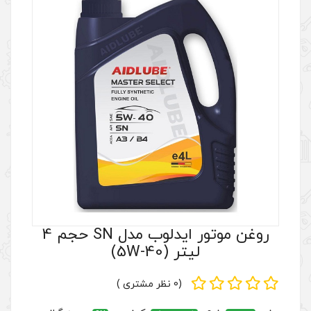
روغن موتور ایدلوب مدل SN حجم 4
5W-40)
(0 نظر مشتری )