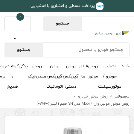
طی و اعتباری با اسنپ‌پی
0
جستجو
0
جستجو
روغن
روغن
روغن
یدکی
کولانت
روغن
مکمل
خوشبوکننده
درباره
تماس
گیربکس
گیربکس
هیدرولیک
و
ترمز
و
ما
با ما
دستی
اتوماتیک
ضدیخ
اکتان