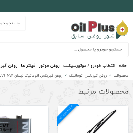
خانه
انتخاب خودرو / موتورسیکلت
روغن موتور
فیلتر ها
روغن گیر
محصولات
روغن گیربکس اتوماتیک
روغن گیربکس اتوماتیک نیسان Nissan CVT NS2
محصولات مرتبط
4
د
ق
س
ط
بد
و
ن
ک
ارم
ز