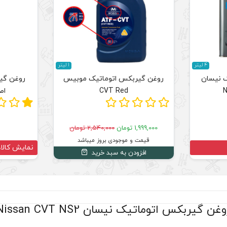
4 لیتر
1 لیتر
 نیسان
روغن گیربکس اتوماتیک موبیس
N
CVT Red
اص
1,999,000 تومان
2,540,000 تومان
قیمت و موجودی بروز میباشد
نمایش کالا
افزودن به سبد خرید