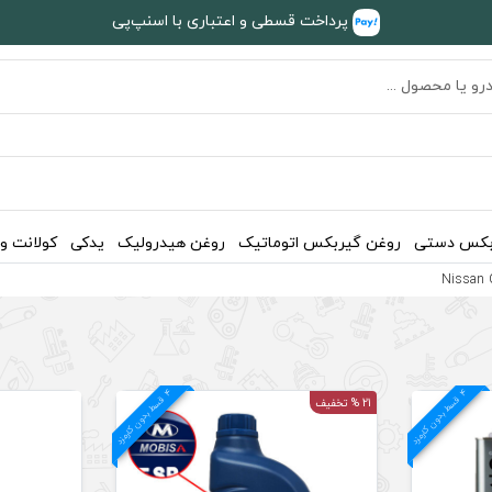
پرداخت قسطی و اعتباری با اسنپ‌پی
بکس دستی
روغن گیربکس اتوماتیک
روغن هیدرولیک
یدکی
کولانت و
4
د
4
د
ق
س
ط
بد
و
ن
ک
ارم
ز
ق
س
ط
بد
و
ن
ک
ارم
ز
21 % تخفیف