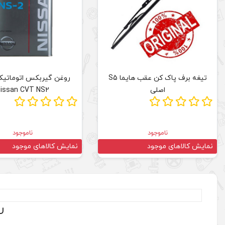
تیغه برف پاک کن عقب هایما S5
روغن گیربکس اتوماتیک
اصلی
issan CVT NS2
ناموجود
ناموجود
نمایش کالاهای موجود
نمایش کالاهای موجود