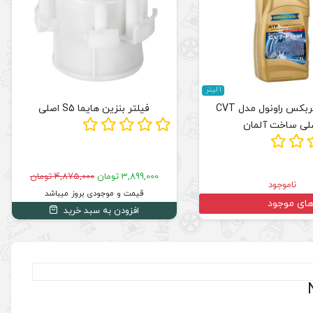
1 لیتر
روغن گیربکس راونول مدل CVT
فیلتر بنزین هایما S5 اصلی
لی ساخت آلمان
3,899,000 تومان
4,875,000 تومان
ناموجود
قیمت و موجودی بروز میباشد
های موجود
افزودن به سبد خرید