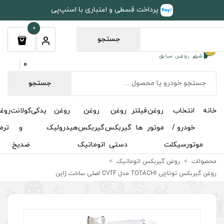
طی و اعتباری با اسنپ‌پی
0
جستجو
0
جستجو
روغن
روغن
روغن
یدکی
کولانت
روغن
مکمل
خوشبوکننده
درباره
تماس
گیربکس
گیربکس
هیدرولیک
و
ترمز
و
ما
با ما
دستی
اتوماتیک
ضدیخ
اکتان
اتیک