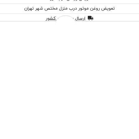
تعویض روغن موتور درب منزل مختص شهر تهران
ارسال به سراسر کشور
پرداخت درب منزل مختص شهر تهران
چهار قسط ماهانه 224,750 تومانی با اسنپ‌پی!
افزودن به سبد خرید
هنگام دریافت، برچسب تایید اصالت را بررسی کنید