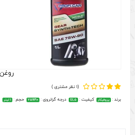
روغن گیر
(1 نظر مشتری )
برند :
کیفیت :
درجه گرانروی :
حجم :
پروفیکار
GL5
75W90
1 لیتر