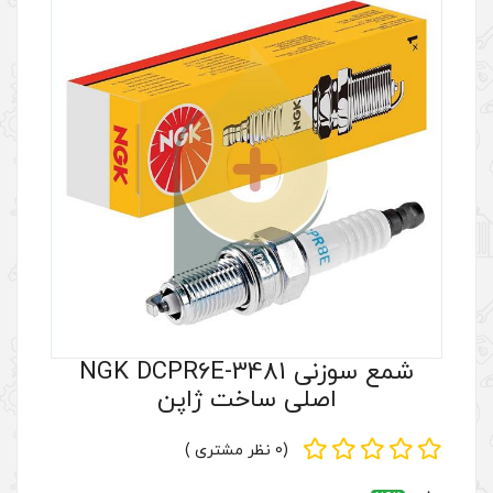
شمع سوزنی NGK DCPR6E-3481
 ساخت ژاپن
(0 نظر مشتری )