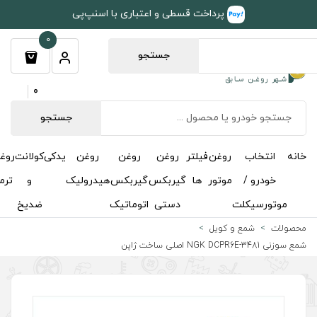
طی و اعتباری با اسنپ‌پی
0
جستجو
0
جستجو
روغن
روغن
روغن
یدکی
کولانت
روغن
مکمل
خوشبوکننده
درباره
تماس
گیربکس
گیربکس
هیدرولیک
و
ترمز
و
ما
با ما
دستی
اتوماتیک
ضدیخ
اکتان