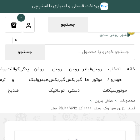
طی و اعتباری با اسنپ‌پی
0
جستجو
0
جستجو
روغن
روغن
روغن
یدکی
کولانت
روغن
مکمل
خوشبوکننده
درباره
تماس
گیربکس
گیربکس
هیدرولیک
و
ترمز
و
ما
با ما
دستی
اتوماتیک
ضدیخ
اکتان