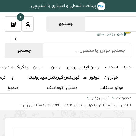
طی و اعتباری با اسنپ‌پی
0
جستجو
0
جستجو
روغن
روغن
روغن
یدکی
کولانت
روغن
مکمل
خوشبوکننده
درباره
تماس
گیربکس
گیربکس
هیدرولیک
و
ترمز
و
ما
با ما
دستی
اتوماتیک
ضدیخ
اکتان
صلی ژاپن