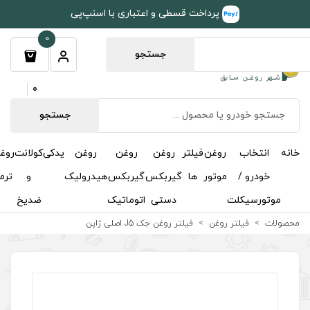
طی و اعتباری با اسنپ‌پی
0
جستجو
0
جستجو
روغن
روغن
روغن
یدکی
کولانت
روغن
مکمل
خوشبوکننده
درباره
تماس
گیربکس
گیربکس
هیدرولیک
و
ترمز
و
ما
با ما
دستی
اتوماتیک
ضدیخ
اکتان
 روغن جک J5 اصلی ژاپن