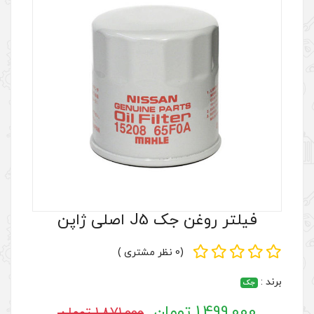
صلی ژاپن
(0 نظر مشتری )
1,871,000 تومان