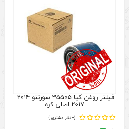
فیلتر روغن کیا 35505 سورنتو 2014-
 کره
(0 نظر مشتری )