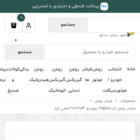
طی و اعتباری با اسنپ‌پی
0
جستجو
0
جستجو
روغن
روغن
روغن
یدکی
کولانت
روغن
مکمل
خوشبوکننده
درباره
تماس
گیربکس
گیربکس
هیدرولیک
و
ترمز
و
ما
با ما
دستی
اتوماتیک
ضدیخ
اکتان