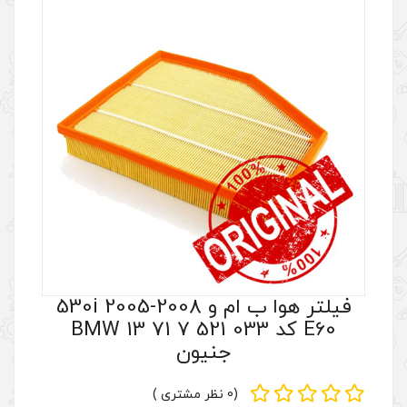
فیلتر هوا ب ام و 530i 2005-2008
کد BMW 13 71 7 521 033
جنیون
(0 نظر مشتری )