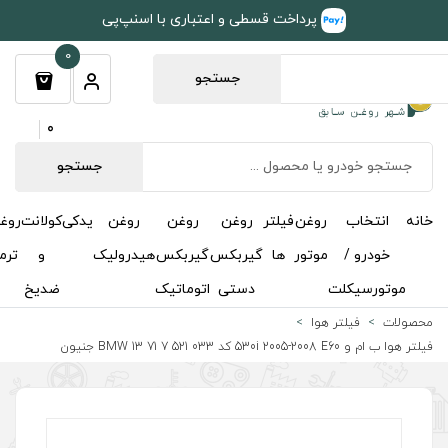
طی و اعتباری با اسنپ‌پی
0
جستجو
0
جستجو
روغن
روغن
روغن
یدکی
کولانت
روغن
مکمل
خوشبوکننده
درباره
تماس
گیربکس
گیربکس
هیدرولیک
و
ترمز
و
ما
با ما
دستی
اتوماتیک
ضدیخ
اکتان