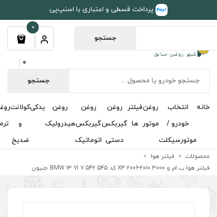
طی و اعتباری با اسنپ‌پی
0
جستجو
0
جستجو
روغن
روغن
روغن
یدکی
کولانت
روغن
مکمل
خوشبوکننده
درباره
تماس
گیربکس
گیربکس
هیدرولیک
و
ترمز
و
ما
با ما
دستی
اتوماتیک
ضدیخ
اکتان