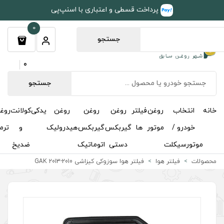
طی و اعتباری با اسنپ‌پی
0
جستجو
0
جستجو
روغن
روغن
روغن
یدکی
کولانت
روغن
مکمل
خوشبوکننده
درباره
تماس
گیربکس
گیربکس
هیدرولیک
و
ترمز
و
ما
با ما
دستی
اتوماتیک
ضدیخ
اکتان
وا سوزوکی کیزاشی 2010-2013 GAK