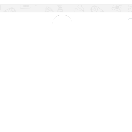
فیلتر هوا هاوال H9
4,199,000 تومان
6,000,000 تومان
قیمت و موجودی بروز میباشد
تعویض رایگان درب فروشگاه
تعویض روغن موتور درب منزل مختص شهر تهران
ارسال به سراسر کشور
پرداخت درب منزل مختص شهر تهران
چهار قسط ماهانه 1,049,750 تومانی با اسنپ‌پی!
افزودن به سبد خرید
هنگام دریافت، برچسب تایید اصالت را بررسی کنید