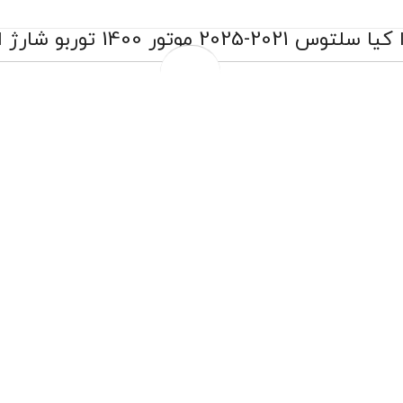
-2025 موتور 1400 توربو شارژ اصلی کره
2,399,000 تومان
3,000,000 تومان
قیمت و موجودی بروز میباشد
ارسال به سراسر کشور
پرداخت درب منزل مختص شهر تهران
چهار قسط ماهانه 599,750 تومانی با اسنپ‌پی!
افزودن به سبد خرید
هنگام دریافت، برچسب تایید اصالت را بررسی کنید