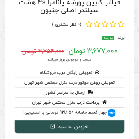
فیلتر کابین پورشه پانامرا 4s هشت
ر اصلی جنیون
(0 نظر مشتری )