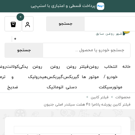
طی و اعتباری با اسنپ‌پی
0
جستجو
0
جستجو
روغن
روغن
روغن
یدکی
کولانت
روغن
مکمل
خوشبوکننده
درباره
تماس
گیربکس
گیربکس
هیدرولیک
و
ترمز
و
ما
با ما
دستی
اتوماتیک
ضدیخ
اکتان