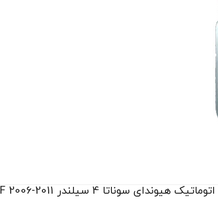
دای سوناتا 4 سیلندر NF 2006-2011 اصلی جنیون