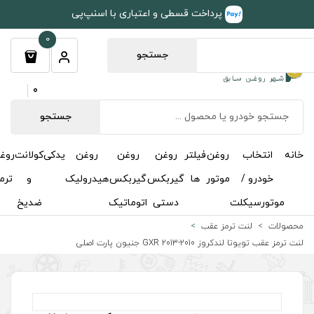
طی و اعتباری با اسنپ‌پی
0
جستجو
0
جستجو
روغن
روغن
روغن
یدکی
کولانت
روغن
مکمل
خوشبوکننده
درباره
تماس
گیربکس
گیربکس
هیدرولیک
و
ترمز
و
ما
با ما
دستی
اتوماتیک
ضدیخ
اکتان