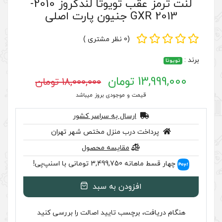
لنت ترمز عقب تویوتا لندکروز 2010-
(0 نظر مشتری )