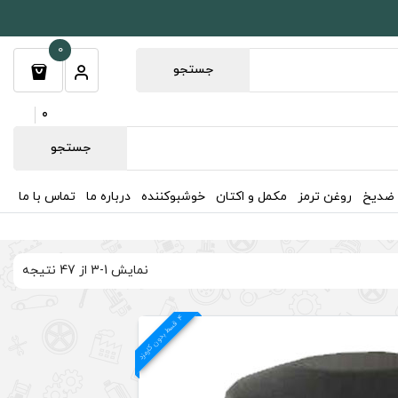
0
جستجو
0
جستجو
 ضدیخ
روغن ترمز
مکمل و اکتان
خوشبوکننده
درباره ما
تماس با ما
نمایش 1-3 از 47 نتیجه
4
د
ق
س
ط
بد
و
ن
ک
ارم
ز