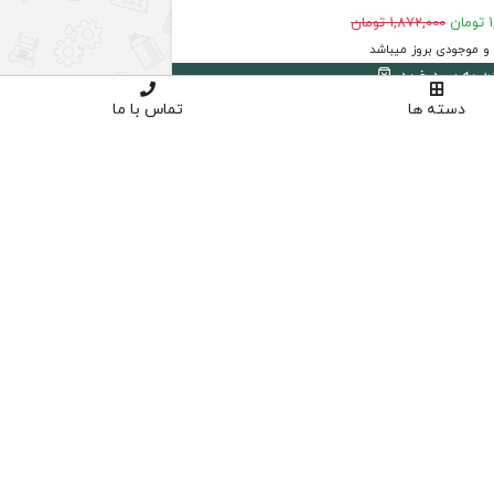
ن
1,872,000 تومان
 موجودی بروز میباشد
دن به سبد خرید
دسته ها
تماس با ما
4
د
ق
س
ط
بد
و
ن
ک
ارم
ز