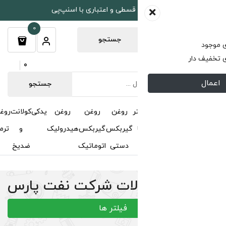
طی و اعتباری با اسنپ‌پی
0
جستجو
0
جستجو
روغن
روغن
روغن
یدکی
کولانت
روغن
مکمل
خوشبوکننده
درباره
تماس
گیربکس
گیربکس
هیدرولیک
و
ترمز
و
ما
با ما
دستی
اتوماتیک
ضدیخ
اکتان
ت شرکت نفت پارس
فیلتر ها