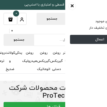
طی و اعتباری با اسنپ‌پی
0
جستجو
0
جستجو
روغن
روغن
روغن
یدکی
کولانت
روغن
مکمل
خوشبوکننده
درباره
تماس
گیربکس
گیربکس
هیدرولیک
و
ترمز
و
ما
با ما
دستی
اتوماتیک
ضدیخ
اکتان
 محصولات شرکت
ProTe
فیلتر ها