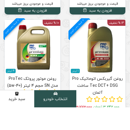
قیمت و موجودی بروز میباشد
افزودن به سبد
4
د
م
ق
س
ط
بد
و
ن
ک
ارم
ز
10 % تخفیف
4 لیتر
کس اتوماتیک Pro
روغن موتور پروتک ProTec
مدل SN حجم 4 لیتر (5w-40)
انتخاب خودرو
سبد خرید
دسته
6,439,000 تومان
7,188,000
تومان
قیمت و موجودی بروز میباشد
افزودن به سبد