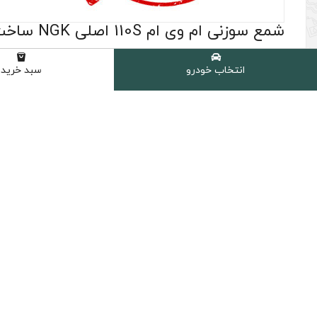
شمع سوزنی ام وی ام 110S اصلی NGK ساخت ژاپن
(0 نظر مشتری )
انتخاب خودرو
سبد خرید
شامل :
4 عدد شمع سوزنی NGK مدل G-Power کد 7092 اصلی ساخت ژاپن