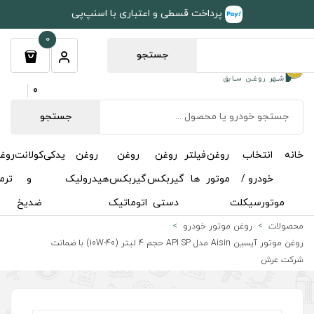
طی و اعتباری با اسنپ‌پی
0
جستجو
0
جستجو
روغن
روغن
روغن
یدکی
کولانت
روغن
مکمل
خوشبوکننده
درباره
تماس
گیربکس
گیربکس
هیدرولیک
و
ترمز
و
ما
با ما
دستی
اتوماتیک
ضدیخ
اکتان
روغن موتور آیسین Aisin مدل API SP حجم 4 لیتر (10W-40) با ضمانت