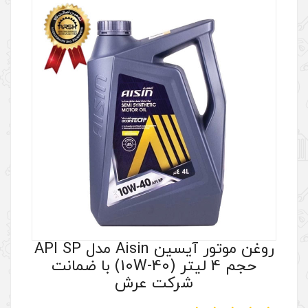
روغن موتور آیسین Aisin مدل API SP
حجم 4 لیتر (10W-40) با ضمانت
کت عرش