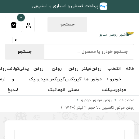
طی و اعتباری با اسنپ‌پی
0
جستجو
0
جستجو
روغن
روغن
روغن
یدکی
کولانت
روغن
مکمل
خوشبوکننده
درباره
تماس
گیربکس
گیربکس
هیدرولیک
و
ترمز
و
ما
با ما
دستی
اتوماتیک
ضدیخ
اکتان