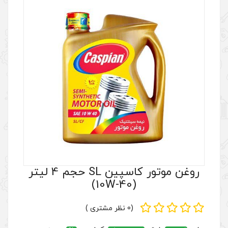
روغن موتور کاسپین SL حجم 4 لیتر
(10
(0 نظر مشتری )