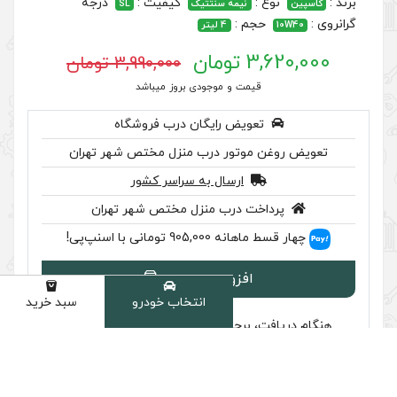
کیفیت :
درجه
ه سنتتیک
SL
4 لیتر
3,990,000 تومان
 موجودی بروز میباشد
رایگان درب فروشگاه
ر درب منزل مختص شهر تهران
سال به سراسر کشور
ب منزل مختص شهر تهران
 اسنپ‌پی!
ودن به سبد
انتخاب خودرو
سبد خرید
دسته
سب تایید اصالت را بررسی کنید