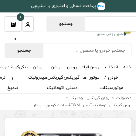
طی و اعتباری با اسنپ‌پی
0
جستجو
0
جستجو
روغن
روغن
روغن
یدکی
کولانت
روغن
مکمل
خوشبوکننده
درباره
تماس
گیربکس
گیربکس
هیدرولیک
و
ترمز
و
ما
با ما
دستی
اتوماتیک
ضدیخ
اکتان
اتیک