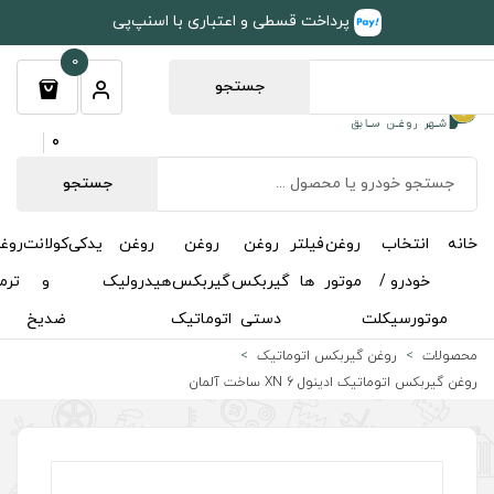
طی و اعتباری با اسنپ‌پی
0
جستجو
0
جستجو
روغن
روغن
روغن
یدکی
کولانت
روغن
مکمل
خوشبوکننده
درباره
تماس
گیربکس
گیربکس
هیدرولیک
و
ترمز
و
ما
با ما
دستی
اتوماتیک
ضدیخ
اکتان
اتیک