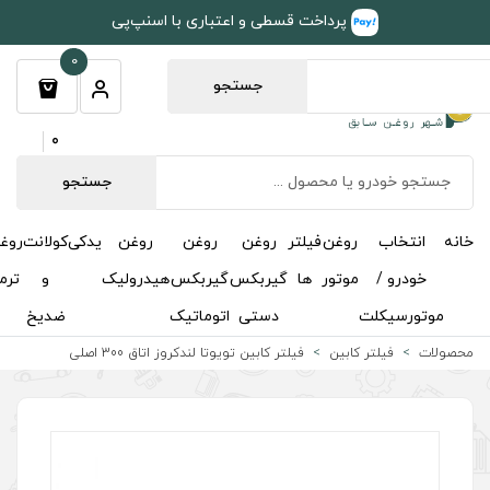
طی و اعتباری با اسنپ‌پی
0
جستجو
0
جستجو
روغن
روغن
روغن
یدکی
کولانت
روغن
مکمل
خوشبوکننده
درباره
تماس
گیربکس
گیربکس
هیدرولیک
و
ترمز
و
ما
با ما
دستی
اتوماتیک
ضدیخ
اکتان
ر کابین تویوتا لندکروز اتاق 300 اصلی